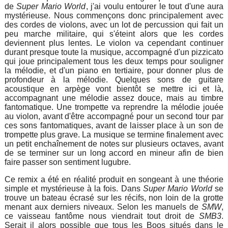
de
Super Mario World
, j'ai voulu entourer le tout d'une aura
mystérieuse. Nous commençons donc principalement avec
des cordes de violons, avec un lot de percussion qui fait un
peu marche militaire, qui s'éteint alors que les cordes
deviennent plus lentes. Le violon va cependant continuer
durant presque toute la musique, accompagné d'un pizzicato
qui joue principalement tous les deux temps pour souligner
la mélodie, et d'un piano en tertiaire, pour donner plus de
profondeur à la mélodie. Quelques sons de guitare
acoustique en arpège vont bientôt se mettre ici et là,
accompagnant une mélodie assez douce, mais au timbre
fantomatique. Une trompette va reprendre la mélodie jouée
au violon, avant d'être accompagné pour un second tour par
ces sons fantomatiques, avant de laisser place à un son de
trompette plus grave. La musique se termine finalement avec
un petit enchaînement de notes sur plusieurs octaves, avant
de se terminer sur un long accord en mineur afin de bien
faire passer son sentiment lugubre.
Ce remix a été en réalité produit en songeant à une théorie
simple et mystérieuse à la fois. Dans
Super Mario World
se
trouve un bateau écrasé sur les récifs, non loin de la grotte
menant aux derniers niveaux. Selon les manuels de
SMW
,
ce vaisseau fantôme nous viendrait tout droit de
SMB3
.
Serait il alors possible que tous les Boos situés dans le